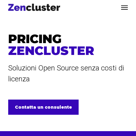
Skip
Menu
to
main
content
PRICING
ZENCLUSTER
Soluzioni Open Source senza costi di
licenza
Contatta un consulente