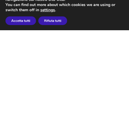
You can find out more about which cookies we are using or
switch them off in
settings
.
Zencluster è una piattaforma Cloud gestita da Sogetel,
Accetta tutti
Rifiuta tutti
basata sulle migliori tecnologie Open Source e in grado di
fornire scalabilità affidabile attraverso un ecosistema
completo progettato per applicazioni mission-critical e ad
alta disponibilità.
©
2026 Sogetel - All rights reserved. Apache Cassandra,
Apache Spark, Apache Kafka are trademark of the
Apache Software Foundation.
P.IVA - 01328321003
Informativa privacy
Informativa Clienti e Fornitori
www.sogetel.it